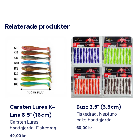
Välj K-Line 20cm kulör
K1, K4, K6, K13, K14, K16
Relaterade produkter
Carsten Lures K-
Buzz 2,5" (6,3cm)
Line 6,5" (16cm)
Fiskedrag
Neptuno
baits handgjorda
Carsten Lures
handgjorda
Fiskedrag
69,00
kr
49,00
kr