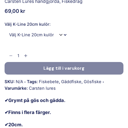
Carsten Lures handgjorda
,
Fiskedrag
69,00
kr
Välj K-Line 20cm kulör:
Lägg till i varukorg
SKU:
N/A
Tags:
Fiskebete
,
Gäddfiske
,
Gösfiske
Varumärke:
Carsten lures
✔Grymt på gös och gädda.
✔Finns i flera färger.
✔20cm.