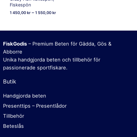
Fiskespön
–
1 450,00
kr
1 550,00
kr
FiskGodis
– Premium Beten för Gädda, Gös &
Abborre
Unika handgjorda beten och tillbehör för
passionerade sportfiskare.
Butik
Handgjorda beten
Presenttips – Presentlådor
Tillbehör
Beteslås