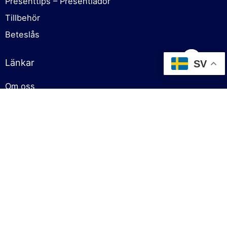
Presenttips – Presentlådor
Tillbehör
Beteslås
Länkar
SV
Om oss
Cookies policy
Försäljningsvillkor
Sekretesspolicy
Kontakt
Kontakt
info@fiskgodis.se
+46 727 413069