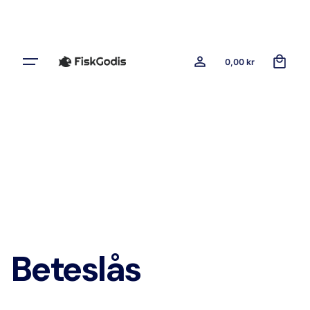
0
0,00
kr
Beteslås