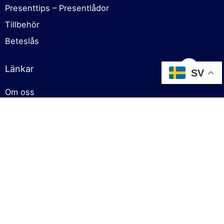
Presenttips – Presentlådor
Tillbehör
Beteslås
Länkar
SV
Om oss
Cookies policy
Försäljningsvillkor
Sekretesspolicy
Kontakt
Kontakt
info@fiskgodis.se