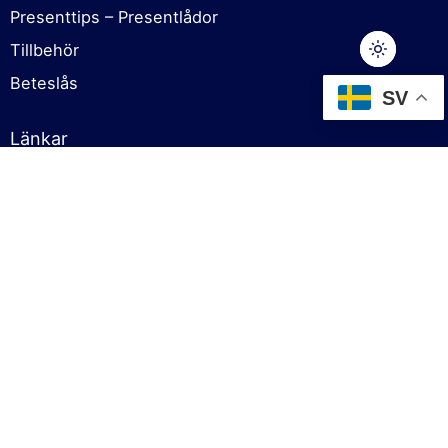
Presenttips – Presentlådor
Tillbehör
49,00
kr
Beteslås
SV
Lägg till i varukorg
Crazy Fish
Fiskedrag
Länkar
Om oss
Cookies policy
Försäljningsvillkor
Sekretesspolicy
Kontakt
Kontakt
info@fiskgodis.se