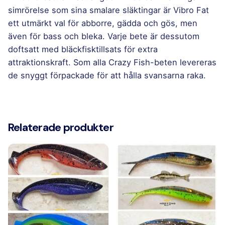
simrörelse som sina smalare släktingar är Vibro Fat
ett utmärkt val för abborre, gädda och gös, men
även för bass och bleka. Varje bete är dessutom
doftsatt med bläckfisktillsats för extra
attraktionskraft. Som alla Crazy Fish-beten levereras
de snyggt förpackade för att hålla svansarna raka.
Välj
10 Motor Oil, 10D Natural, 12 Ultraviolet, 30D
VF
Caddisfly, 31 Amber, 3D Swamp Pearl, 41D
4,7"
Relaterade produkter
Blue Yellow, 51D Milky Way, 57 Dark Oil, 5D
kulör
Orange Chart