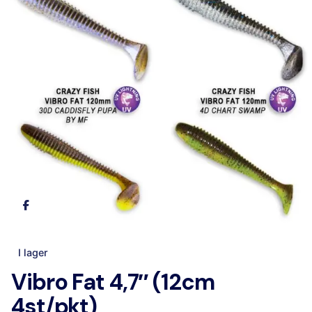
I lager
Vibro Fat 4,7″ (12cm
4st/pkt)