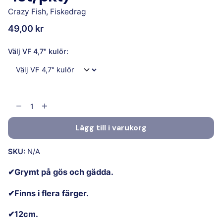
Crazy Fish
,
Fiskedrag
49,00
kr
Välj VF 4,7" kulör:
Lägg till i varukorg
SKU:
N/A
✔Grymt på gös och gädda.
✔Finns i flera färger.
✔12cm.