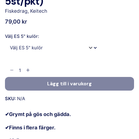
5st/pkt)
Fiskedrag
,
Keitech
79,00
kr
Välj ES 5" kulör:
Lägg till i varukorg
SKU:
N/A
✔Grymt på gös och gädda.
✔Finns i flera färger.