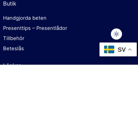
Butik
Handgjorda beten
Presenttips – Presentlådor
Tillbehör
79,00
kr
Beteslås
SV
Lägg till i varukorg
Fiskedrag
Keitech
Länkar
Om oss
Cookies policy
Försäljningsvillkor
Sekretesspolicy
Kontakt
Kontakt