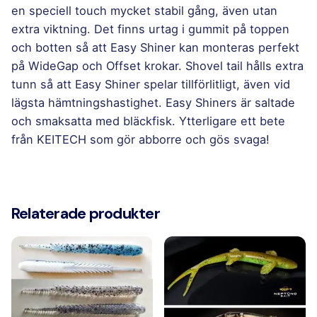
en speciell touch mycket stabil gång, även utan
extra viktning. Det finns urtag i gummit på toppen
och botten så att Easy Shiner kan monteras perfekt
på WideGap och Offset krokar. Shovel tail hålls extra
tunn så att Easy Shiner spelar tillförlitligt, även vid
lägsta hämtningshastighet. Easy Shiners är saltade
och smaksatta med bläckfisk. Ytterligare ett bete
från KEITECH som gör abborre och gös svaga!
Välj
426T Sexy Shad, 431T Silver Shiner, 473T
ES
Morning Dawn, LT11S Cosmos, LT15T Golden
5"
Relaterade produkter
Gill, LT29S Berry Mix, LT30S Pumpkin Green
kulör
FLK, LT62T LT Chart Lime Shad, LT71T LT
Sparkling Morning Dawn