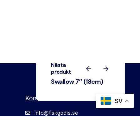
Nästa
produkt
49,00
kr
Swallow 7″ (18cm)
Lägg till i varukorg
Stingers
Tillbehör
Kontakt
SV
info@fiskgodis.se
+46 727 413069