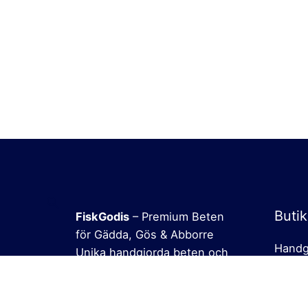
Butik
FiskGodis
– Premium Beten
för Gädda, Gös & Abborre
Handg
Unika handgjorda beten och
tillbehör för passionerade
Presen
sportfiskare.
Tillbe