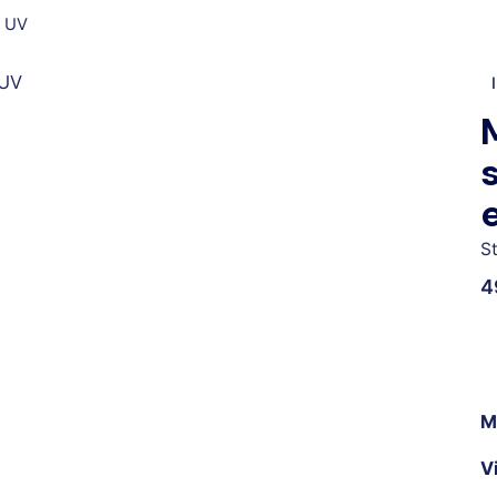
” UV
S
4
M
V