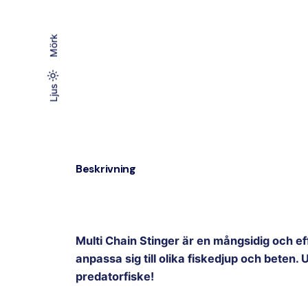
Mörk
Mörk
Ljus
Ljus
Beskrivning
Multi Chain Stinger är en mångsidig och eff
anpassa sig till olika fiskedjup och beten.
predatorfiske!