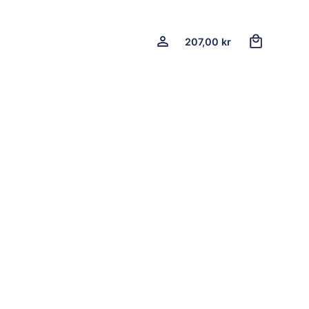
2
207,00
kr