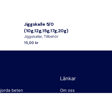
Jiggskalle 5/0
(10g,12g,15g,17g,20g)
Jiggskallar
Tillbehör
15,00
kr
Länkar
jorda beten
Om oss
ttips – Presentlådor
Cookies policy
hör
Försäljningsvillkor