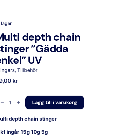
I lager
Multi depth chain
stinger ”Gädda
enkel” UV
tingers
,
Tillbehör
9,00
kr
Lägg till i varukorg
ulti depth chain stinger
ikt ingår 15g 10g 5g