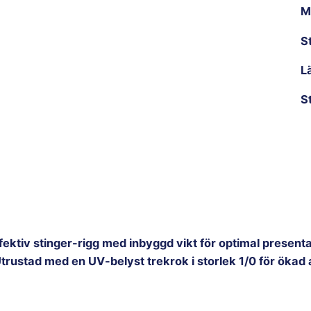
M
S
L
S
ektiv stinger-rigg med inbyggd vikt för optimal presentatio
 Utrustad med en UV-belyst trekrok i storlek 1/0 för ökad 