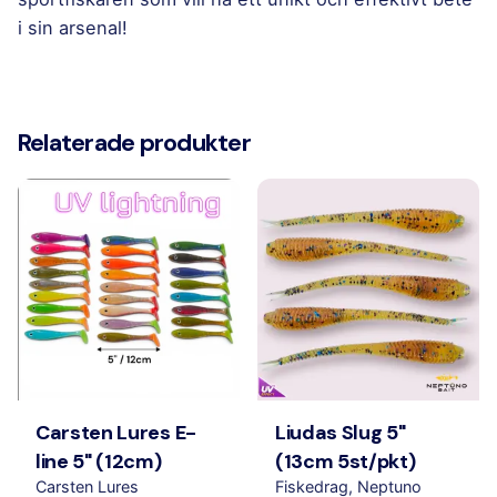
i sin arsenal!
Välj
#100 Black + Bronza UV, #102 Bronza + Silver
Niolet
UV, #106 Green brown + Chartreuse UV,
20cm
Relaterade produkter
#1504 Violet + Silver glitter UV, #160 Mat
kulör
tiger UV
Carsten Lures E-
Liudas Slug 5"
line 5" (12cm)
(13cm 5st/pkt)
Carsten Lures
Fiskedrag
Neptuno