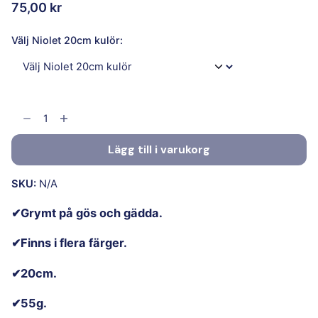
75,00
kr
Välj Niolet 20cm kulör:
Lägg till i varukorg
SKU:
N/A
✔Grymt på gös och gädda.
✔Finns i flera färger.
✔20cm.
✔55g.