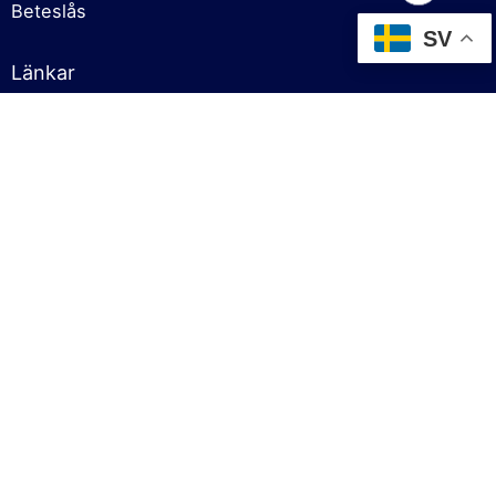
Beteslås
75,00
kr
SV
Lägg till i varukorg
Fiskedrag
Neptuno baits handgjorda
Länkar
Om oss
Cookies policy
Försäljningsvillkor
Sekretesspolicy
Kontakt
Kontakt
info@fiskgodis.se
+46 727 413069